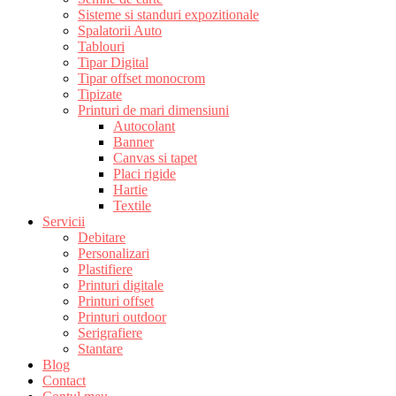
Sisteme si standuri expozitionale
Spalatorii Auto
Tablouri
Tipar Digital
Tipar offset monocrom
Tipizate
Printuri de mari dimensiuni
Autocolant
Banner
Canvas si tapet
Placi rigide
Hartie
Textile
Servicii
Debitare
Personalizari
Plastifiere
Printuri digitale
Printuri offset
Printuri outdoor
Serigrafiere
Stantare
Blog
Contact