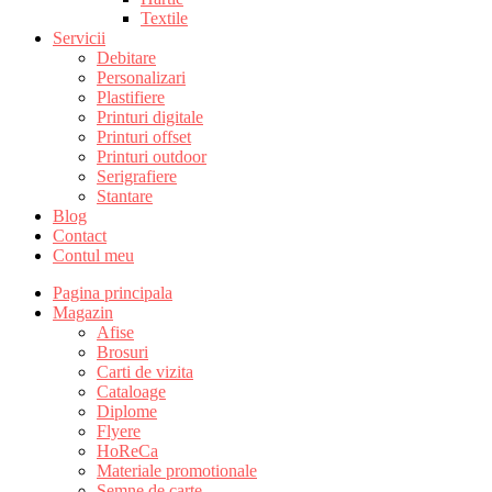
Textile
Servicii
Debitare
Personalizari
Plastifiere
Printuri digitale
Printuri offset
Printuri outdoor
Serigrafiere
Stantare
Blog
Contact
Contul meu
Pagina principala
Magazin
Afise
Brosuri
Carti de vizita
Cataloage
Diplome
Flyere
HoReCa
Materiale promotionale
Semne de carte