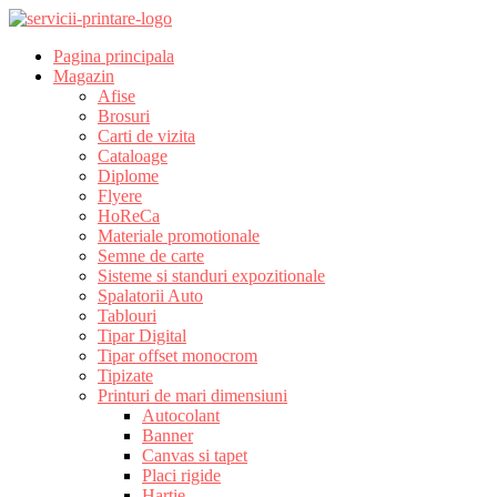
Pagina principala
Magazin
Afise
Brosuri
Carti de vizita
Cataloage
Diplome
Flyere
HoReCa
Materiale promotionale
Semne de carte
Sisteme si standuri expozitionale
Spalatorii Auto
Tablouri
Tipar Digital
Tipar offset monocrom
Tipizate
Printuri de mari dimensiuni
Autocolant
Banner
Canvas si tapet
Placi rigide
Hartie