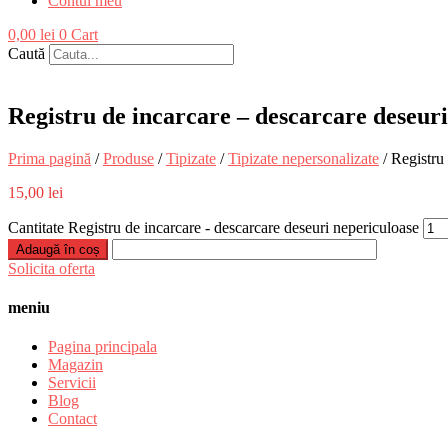
Contul meu
0,00
lei
0
Cart
Caută
Registru de incarcare – descarcare deseur
Prima pagină
/
Produse
/
Tipizate
/
Tipizate nepersonalizate
/ Registru
15,00
lei
Cantitate Registru de incarcare - descarcare deseuri nepericuloase
Adaugă în coș
Solicita oferta
meniu
Pagina principala
Magazin
Servicii
Blog
Contact