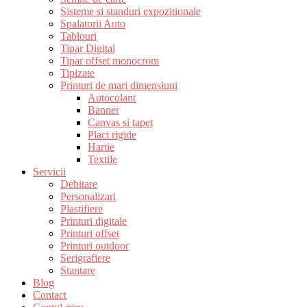
Sisteme si standuri expozitionale
Spalatorii Auto
Tablouri
Tipar Digital
Tipar offset monocrom
Tipizate
Printuri de mari dimensiuni
Autocolant
Banner
Canvas si tapet
Placi rigide
Hartie
Textile
Servicii
Debitare
Personalizari
Plastifiere
Printuri digitale
Printuri offset
Printuri outdoor
Serigrafiere
Stantare
Blog
Contact