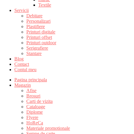
Textile
Servicii
Debitare
Personalizari
Plastifiere
Printuri digitale
Printuri offset
Printuri outdoor
Serigrafiere
Stantare
Blog
Contact
Contul meu
Pagina principala
Magazin
Afise
Brosuri
Carti de vizita
Cataloage
Diplome
Flyere
HoReCa
Materiale promotionale
Semne de carte