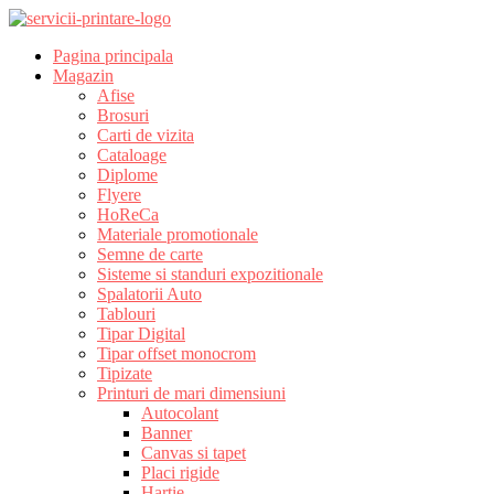
Pagina principala
Magazin
Afise
Brosuri
Carti de vizita
Cataloage
Diplome
Flyere
HoReCa
Materiale promotionale
Semne de carte
Sisteme si standuri expozitionale
Spalatorii Auto
Tablouri
Tipar Digital
Tipar offset monocrom
Tipizate
Printuri de mari dimensiuni
Autocolant
Banner
Canvas si tapet
Placi rigide
Hartie