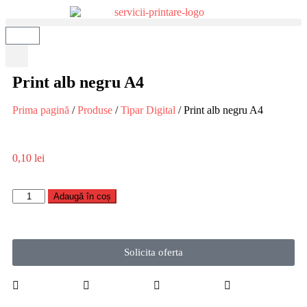
Print alb negru A4
Prima pagină
/
Produse
/
Tipar Digital
/ Print alb negru A4
0,10
lei
Adaugă în coș
Solicita oferta