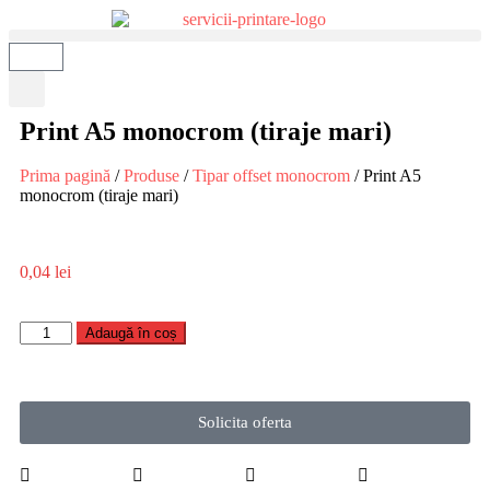
Print A5 monocrom (tiraje mari)
Prima pagină
/
Produse
/
Tipar offset monocrom
/ Print A5
monocrom (tiraje mari)
0,04
lei
Adaugă în coș
Solicita oferta