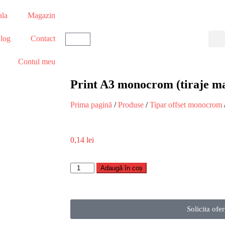
ala
Magazin
log
Contact
Contul meu
Print A3 monocrom (tiraje ma
Prima pagină
/
Produse
/
Tipar offset monocrom
0,14
lei
Adaugă în coș
Solicita ofer