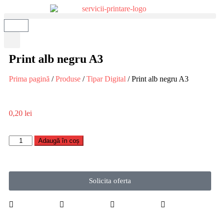
Print alb negru A3
Prima pagină
/
Produse
/
Tipar Digital
/ Print alb negru A3
0,20
lei
Adaugă în coș
Solicita oferta