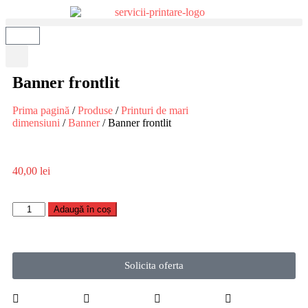
Banner frontlit
Prima pagină
/
Produse
/
Printuri de mari
dimensiuni
/
Banner
/ Banner frontlit
40,00
lei
Adaugă în coș
Solicita oferta