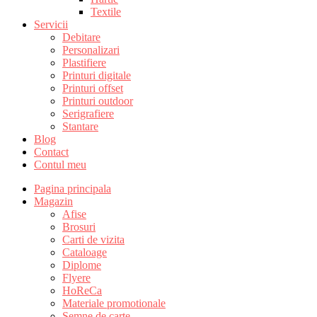
Textile
Servicii
Debitare
Personalizari
Plastifiere
Printuri digitale
Printuri offset
Printuri outdoor
Serigrafiere
Stantare
Blog
Contact
Contul meu
Pagina principala
Magazin
Afise
Brosuri
Carti de vizita
Cataloage
Diplome
Flyere
HoReCa
Materiale promotionale
Semne de carte