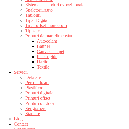
Sisteme si standuri expozitionale
Spalatorii Auto
Tablouri
Tipar Digital
Tipar offset monocrom
Tipizate
Printuri de mari dimensiuni
Autocolant
Banner
Canvas si tapet
Placi rigide
Hartie
Textile
Servicii
Debitare
Personalizari
Plastifiere
Printuri digitale
Printuri offset
Printuri outdoor
Serigrafiere
Stantare
Blog
Contact