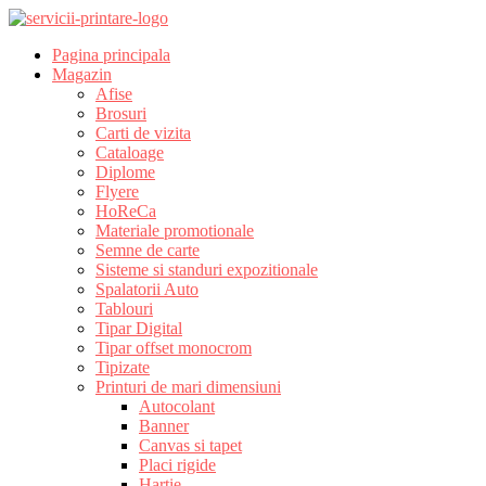
Pagina principala
Magazin
Afise
Brosuri
Carti de vizita
Cataloage
Diplome
Flyere
HoReCa
Materiale promotionale
Semne de carte
Sisteme si standuri expozitionale
Spalatorii Auto
Tablouri
Tipar Digital
Tipar offset monocrom
Tipizate
Printuri de mari dimensiuni
Autocolant
Banner
Canvas si tapet
Placi rigide
Hartie