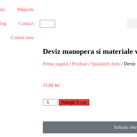
ala
Magazin
log
Contact
Contul meu
Deviz manopera si materiale 
Prima pagină
/
Produse
/
Spalatorii Auto
/ Deviz 
11,00
lei
Adaugă în coș
Solicita ofer