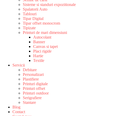
Sisteme si standuri expozitionale
Spalatorii Auto
Tablouri
Tipar Digital
Tipar offset monocrom
Tipizate
Printuri de mari dimensiuni
Autocolant
Banner
Canvas si tapet
Placi rigide
Hartie
Textile
Servicii
Debitare
Personalizari
Plastifiere
Printuri digitale
Printuri offset
Printuri outdoor
Serigrafiere
Stantare
Blog
Contact