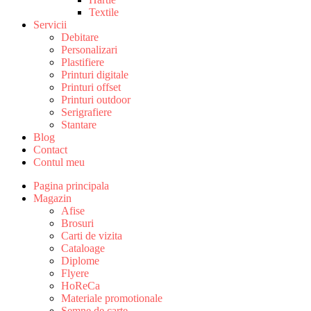
Textile
Servicii
Debitare
Personalizari
Plastifiere
Printuri digitale
Printuri offset
Printuri outdoor
Serigrafiere
Stantare
Blog
Contact
Contul meu
Pagina principala
Magazin
Afise
Brosuri
Carti de vizita
Cataloage
Diplome
Flyere
HoReCa
Materiale promotionale
Semne de carte