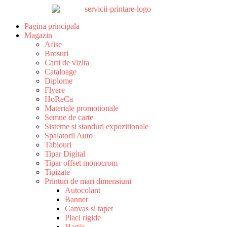
Pagina principala
Magazin
Afise
Brosuri
Carti de vizita
Cataloage
Diplome
Flyere
HoReCa
Materiale promotionale
Semne de carte
Sisteme si standuri expozitionale
Spalatorii Auto
Tablouri
Tipar Digital
Tipar offset monocrom
Tipizate
Printuri de mari dimensiuni
Autocolant
Banner
Canvas si tapet
Placi rigide
Hartie