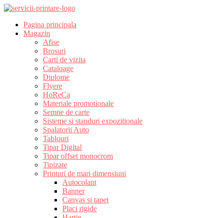
Pagina principala
Magazin
Afise
Brosuri
Carti de vizita
Cataloage
Diplome
Flyere
HoReCa
Materiale promotionale
Semne de carte
Sisteme si standuri expozitionale
Spalatorii Auto
Tablouri
Tipar Digital
Tipar offset monocrom
Tipizate
Printuri de mari dimensiuni
Autocolant
Banner
Canvas si tapet
Placi rigide
Hartie