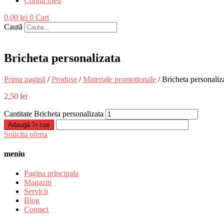
Contul meu
0,00
lei
0
Cart
Caută
Bricheta personalizata
Prima pagină
/
Produse
/
Materiale promotionale
/ Bricheta personaliz
2,50
lei
Cantitate Bricheta personalizata
Adaugă în coș
Solicita oferta
meniu
Pagina principala
Magazin
Servicii
Blog
Contact