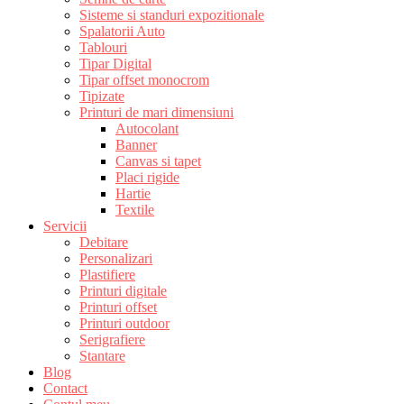
Sisteme si standuri expozitionale
Spalatorii Auto
Tablouri
Tipar Digital
Tipar offset monocrom
Tipizate
Printuri de mari dimensiuni
Autocolant
Banner
Canvas si tapet
Placi rigide
Hartie
Textile
Servicii
Debitare
Personalizari
Plastifiere
Printuri digitale
Printuri offset
Printuri outdoor
Serigrafiere
Stantare
Blog
Contact