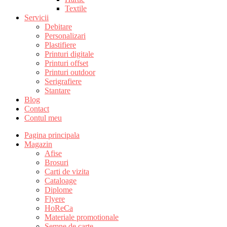
Textile
Servicii
Debitare
Personalizari
Plastifiere
Printuri digitale
Printuri offset
Printuri outdoor
Serigrafiere
Stantare
Blog
Contact
Contul meu
Pagina principala
Magazin
Afise
Brosuri
Carti de vizita
Cataloage
Diplome
Flyere
HoReCa
Materiale promotionale
Semne de carte