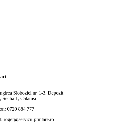
act
ngirea Sloboziei nr. 1-3, Depozit
 Sectia 1, Calarasi
fon: 0720 884 777
: roger@servicii-printare.ro