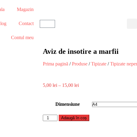
ala
Magazin
log
Contact
Contul meu
Aviz de insotire a marfii
Prima pagină
/
Produse
/
Tipizate
/
Tipizate nepe
5,00
lei
–
15,00
lei
Dimensiune
Adaugă în coș