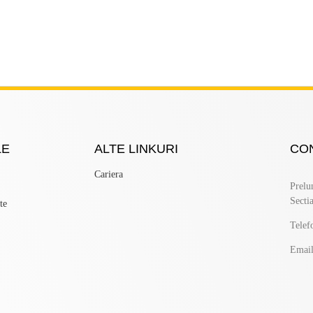
LE
ALTE LINKURI
CO
Cariera
Prelu
Sectia
te
Telef
Email