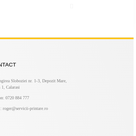
NTACT
ngirea Sloboziei nr. 1-3, Depozit Mare,
 1, Calarasi
on: 0720 884 777
: roger@servicii-printare.ro